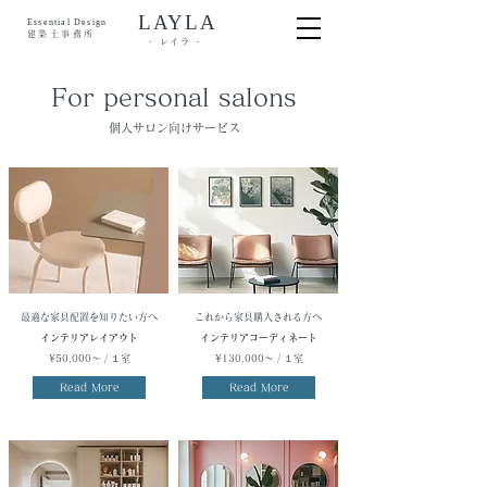
LAYLA
Essential Design
建築士事務所
- レイラ -
For personal salons
個人サロン向けサービス
最適な家具配置を知りたい方へ
これから家具購入される方へ
インテリアレイアウト
インテリアコーディネート
¥50,000〜 / １室
¥130,000〜 / １室
Read More
Read More